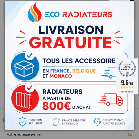
Il n'y a plus d'articles dans votre panier
Continuer mes achats
0 articles
0,00 €
Total TTC
0,00 €
Commander
9.6
/10
BASÉ SUR 184 AVIS
Inscription aux offres Eco Radiateurs