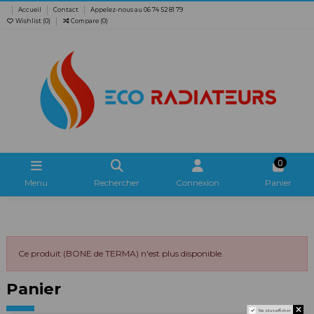
Accueil
Contact
Appelez-nous au 06 74 52 81 79
Wishlist (
0
)
Compare (
0
)
0
Menu
Rechercher
Connexion
Panier
Ce produit (BONE de TERMA) n'est plus disponible.
Panier
Ne plus afficher