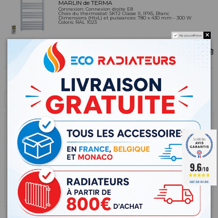
MARLIN de TERMA
Connexion:
Connexion droite E8
Choix du thermostat:
SKT2 Classe II, IPX5, Blanc
Dimensions (HtxL) et puissances:
780 x 430 mm - 300 W
Coloris:
RAL 1023
Ne plus afficher
457,60 €
457,60 €
Continuer mes achats
1 article
457,60 €
Livraison
40,00 €
Total TTC
497,60 €
9.6
/10
BASÉ SUR 184 AVIS
Commander