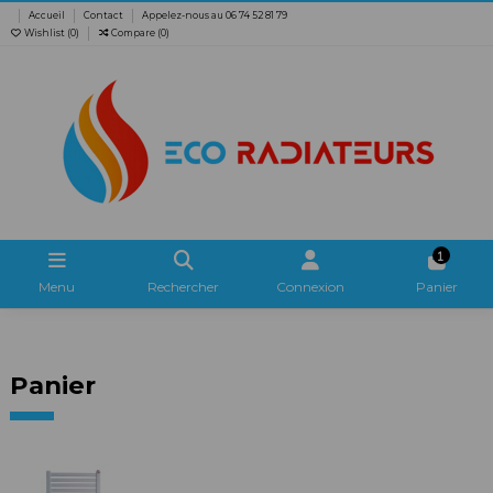
Accueil
Contact
Appelez-nous au 06 74 52 81 79
Wishlist (
0
)
Compare (
0
)
1
Menu
Rechercher
Connexion
Panier
Panier