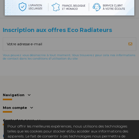
Inscription aux offres Eco Radiateurs
Vous pouvez vous désinscrire à tout moment. Vous trouverez pour cela nos informations
de contact dans les conditions d'utilisation du site
Navigation
Mon compte
Contactez-nous
Pour offrir les meilleures expériences, nous utilisons des technologies
telles que les cookies pour stocker et/ou accéder aux informations des
Marchand approuvé par la Société des Avis Garantis,
cliquez ici
appareils. Le fait de consentir à ces technologies nous permettra de