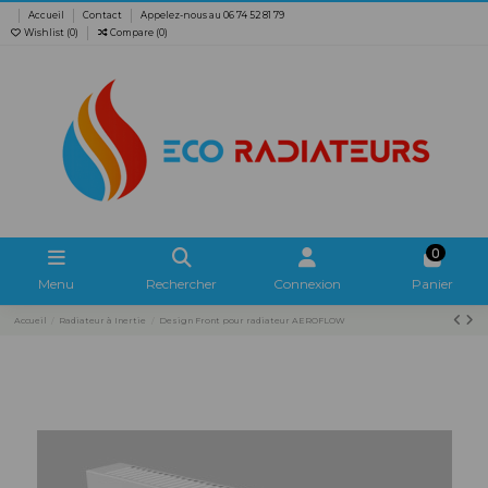
Accueil
Contact
Appelez-nous au 06 74 52 81 79
Wishlist (
0
)
Compare (
0
)
0
Menu
Rechercher
Connexion
Panier
Accueil
Radiateur à Inertie
Design Front pour radiateur AEROFLOW