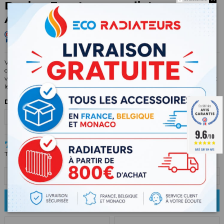
Design Front pour radiateur
AEROFLOW
Vous n'aimez pas les cannelures mais souhaitez tout de même profiter du
confort des chauffages AEROFLOW ? Rien de plus simple, accessoirisez-
votre radiateur avec notre Design Front. Cet accessoire modifie totalement
le look de votre radiateur et lui confère un style plus moderne !
Design Front
(1 avis)
9.6
/10
78,00 €
BASÉ SUR 184 AVIS
TTC
Ajouter au panier